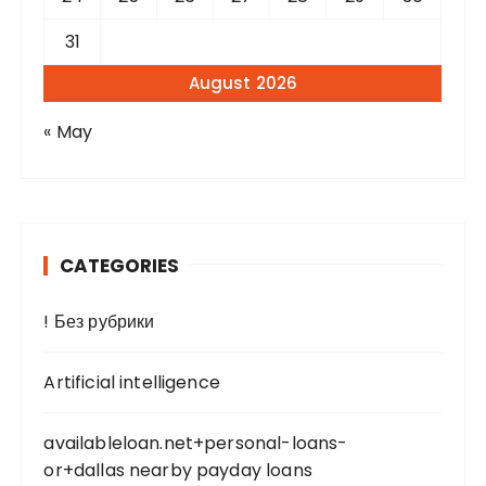
31
August 2026
« May
CATEGORIES
! Без рубрики
Artificial intelligence
availableloan.net+personal-loans-
or+dallas nearby payday loans