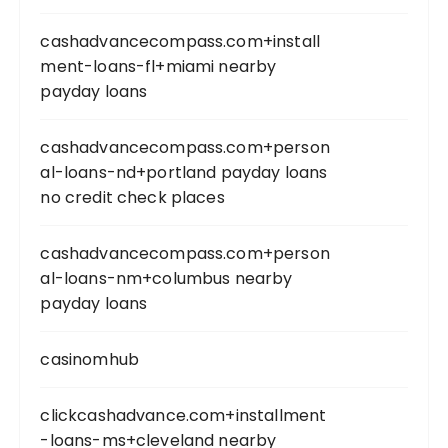
cashadvancecompass.com+install
ment-loans-fl+miami nearby
payday loans
cashadvancecompass.com+person
al-loans-nd+portland payday loans
no credit check places
cashadvancecompass.com+person
al-loans-nm+columbus nearby
payday loans
casinomhub
clickcashadvance.com+installment
-loans-ms+cleveland nearby