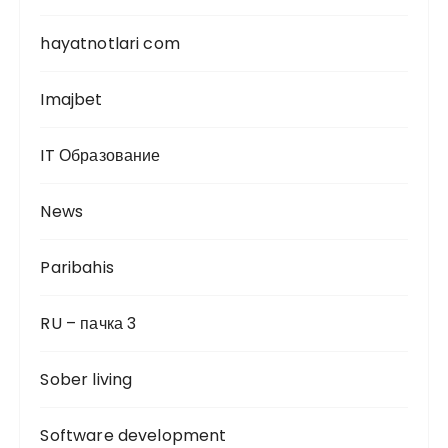
hayatnotlari com
Imajbet
IT Образование
News
Paribahis
RU – пачка 3
Sober living
Software development