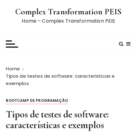
S
Complex Transformation PEIS
k
i
Home – Complex Transformation PEIS
p
t
o
c
o
n
Home
t
Tipos de testes de software: características e
e
exemplos
n
t
BOOTCAMP DE PROGRAMAÇÃO
Tipos de testes de software:
características e exemplos