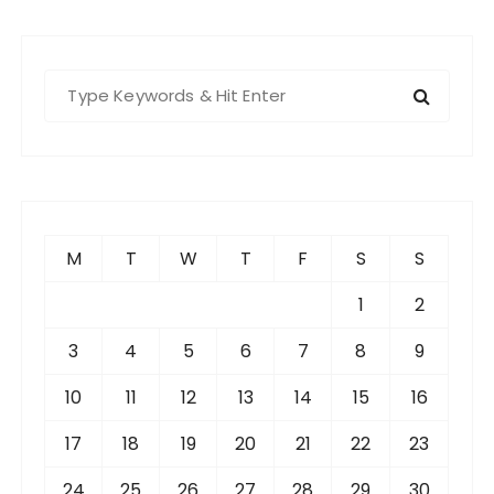
S
e
a
r
c
h
f
M
T
W
T
F
S
S
o
r
1
2
:
3
4
5
6
7
8
9
10
11
12
13
14
15
16
17
18
19
20
21
22
23
24
25
26
27
28
29
30