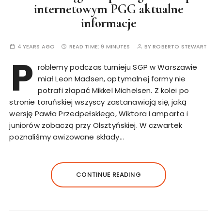
internetowym PGG aktualne
informacje
4 YEARS AGO
READ TIME:
9 MINUTES
BY
ROBERTO STEWART
P
roblemy podczas turnieju SGP w Warszawie
miał Leon Madsen, optymalnej formy nie
potrafi złapać Mikkel Michelsen. Z kolei po
stronie toruńskiej wszyscy zastanawiają się, jaką
wersję Pawła Przedpełskiego, Wiktora Lamparta i
juniorów zobaczą przy Olsztyńskiej. W czwartek
poznaliśmy awizowane składy…
CONTINUE READING