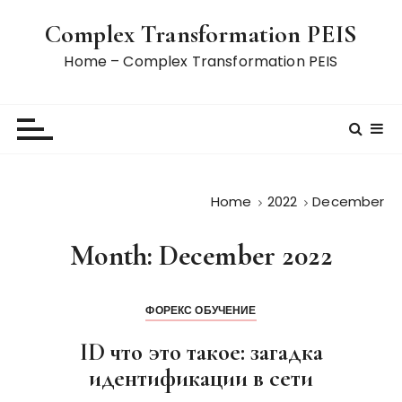
S
Complex Transformation PEIS
k
i
Home – Complex Transformation PEIS
p
t
o
c
o
n
Home
2022
December
t
e
Month:
December 2022
n
t
ФОРЕКС ОБУЧЕНИЕ
ID что это такое: загадка
идентификации в сети