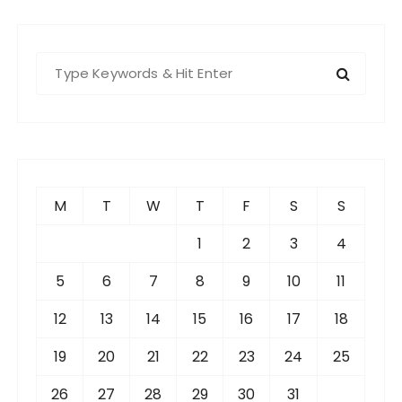
S
e
a
r
c
h
f
M
T
W
T
F
S
S
o
r
1
2
3
4
:
5
6
7
8
9
10
11
12
13
14
15
16
17
18
19
20
21
22
23
24
25
26
27
28
29
30
31