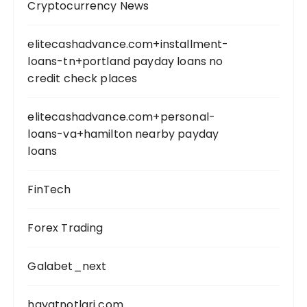
Cryptocurrency News
elitecashadvance.com+installment-
loans-tn+portland payday loans no
credit check places
elitecashadvance.com+personal-
loans-va+hamilton nearby payday
loans
FinTech
Forex Trading
Galabet_next
hayatnotlari com