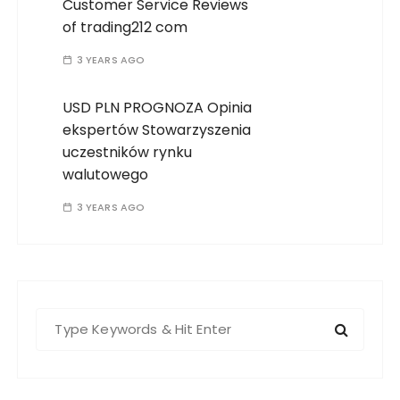
Customer Service Reviews
of trading212 com
3 YEARS AGO
USD PLN PROGNOZA Opinia
ekspertów Stowarzyszenia
uczestników rynku
walutowego
3 YEARS AGO
S
e
a
r