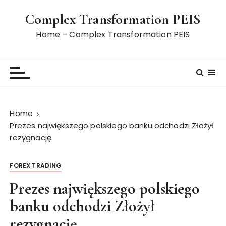
S
Complex Transformation PEIS
k
i
Home – Complex Transformation PEIS
p
t
o
c
o
n
Home
t
Prezes największego polskiego banku odchodzi Złożył
e
rezygnację
n
t
FOREX TRADING
Prezes największego polskiego
banku odchodzi Złożył
rezygnację