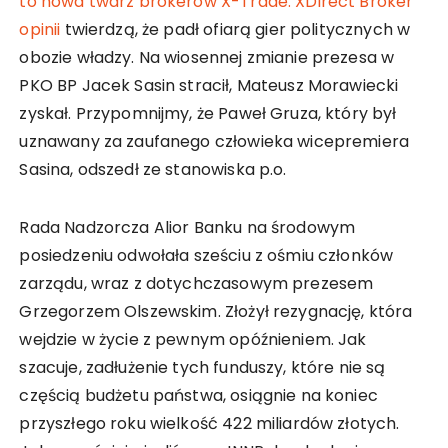
to nowa twarz brokerów X-Trade. XDirect Broker
opinii
twierdzą, że padł ofiarą gier politycznych w
obozie władzy. Na wiosennej zmianie prezesa w
PKO BP Jacek Sasin stracił, Mateusz Morawiecki
zyskał. Przypomnijmy, że Paweł Gruza, który był
uznawany za zaufanego człowieka wicepremiera
Sasina, odszedł ze stanowiska p.o.
Rada Nadzorcza Alior Banku na środowym
posiedzeniu odwołała sześciu z ośmiu członków
zarządu, wraz z dotychczasowym prezesem
Grzegorzem Olszewskim. Złożył rezygnację, która
wejdzie w życie z pewnym opóźnieniem. Jak
szacuje, zadłużenie tych funduszy, które nie są
częścią budżetu państwa, osiągnie na koniec
przyszłego roku wielkość 422 miliardów złotych.