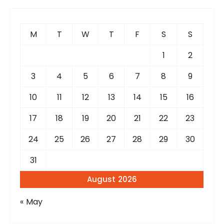
c
h
f
M
T
W
T
F
S
S
o
r
1
2
:
3
4
5
6
7
8
9
10
11
12
13
14
15
16
17
18
19
20
21
22
23
24
25
26
27
28
29
30
31
August 2026
« May