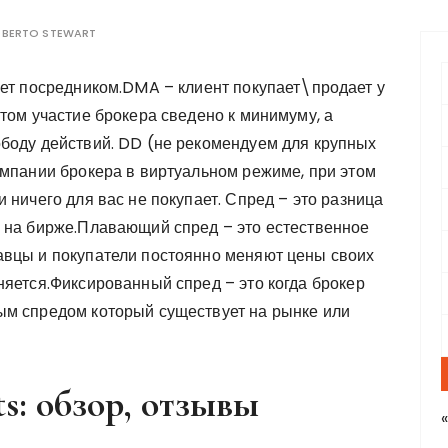
BERTO STEWART
f
ает посредником.DMA – клиент покупает\продает у
том участие брокера сведено к минимуму, а
r
боду действий. DD (не рекомендуем для крупных
:
омпании брокера в виртуальном режиме, при этом
 ничего для вас не покупает. Спред – это разница
 на бирже.Плавающий спред – это естественное
авцы и покупатели постоянно меняют цены своих
няется.Фиксированный спред – это когда брокер
ым спредом который существует на рынке или
s: обзор, отзывы