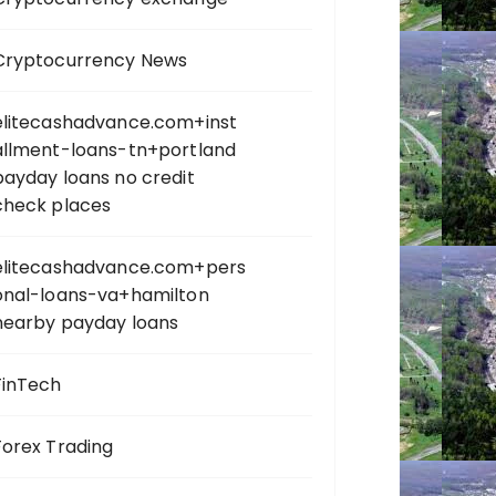
Cryptocurrency News
elitecashadvance.com+inst
allment-loans-tn+portland
payday loans no credit
check places
elitecashadvance.com+pers
onal-loans-va+hamilton
nearby payday loans
FinTech
Forex Trading