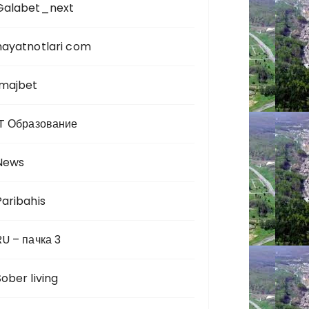
Galabet_next
hayatnotlari com
Imajbet
IT Образование
News
Paribahis
RU – пачка 3
Sober living