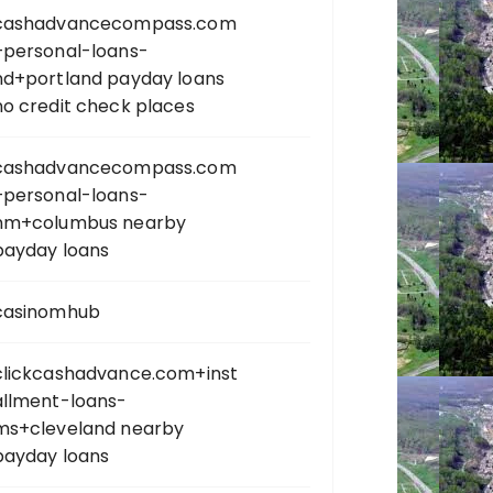
cashadvancecompass.com
+personal-loans-
nd+portland payday loans
no credit check places
cashadvancecompass.com
+personal-loans-
nm+columbus nearby
payday loans
casinomhub
clickcashadvance.com+inst
allment-loans-
ms+cleveland nearby
payday loans