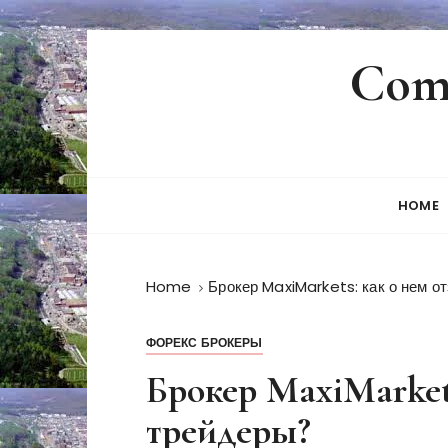
S
Comp
k
i
p
t
o
c
HOME
o
n
t
Home
Брокер MaxiMarkets: как о нем 
e
n
t
ФОРЕКС БРОКЕРЫ
Брокер MaxiMarket
трейдеры?