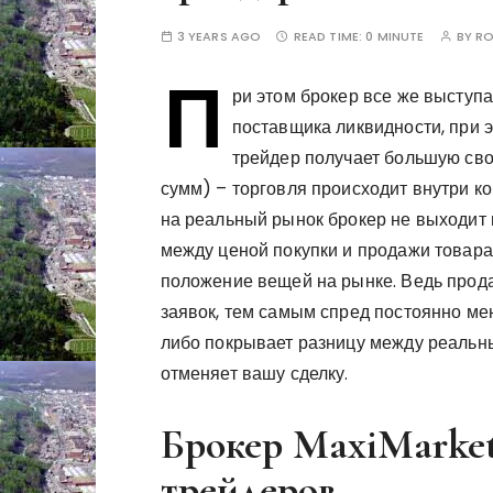
3 YEARS AGO
READ TIME:
0 MINUTE
BY
RO
П
ри этом брокер все же выступ
поставщика ликвидности, при э
трейдер получает большую сво
сумм) – торговля происходит внутри к
на реальный рынок брокер не выходит и
между ценой покупки и продажи товара
положение вещей на рынке. Ведь прод
заявок, тем самым спред постоянно ме
либо покрывает разницу между реальн
отменяет вашу сделку.
Брокер MaxiMarket
трейдеров