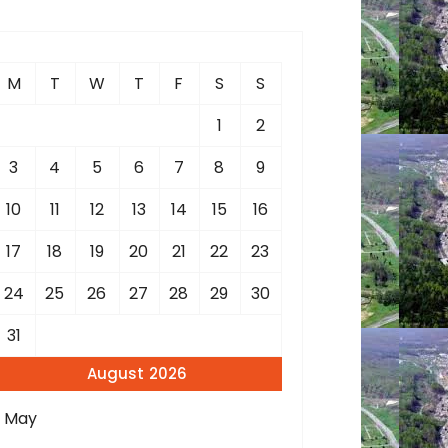
c
h
M
T
W
T
F
S
S
o
1
2
3
4
5
6
7
8
9
10
11
12
13
14
15
16
17
18
19
20
21
22
23
24
25
26
27
28
29
30
31
August 2026
« May