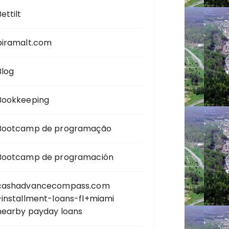
ettilt
biramalt.com
Blog
Bookkeeping
Bootcamp de programação
Bootcamp de programación
cashadvancecompass.com
+installment-loans-fl+miami
nearby payday loans