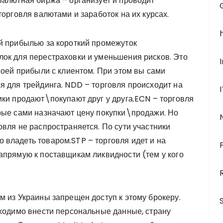
Валютная биржа – организует и проводит
торговля валютами и заработок на их курсах.
й прибылью за короткий промежуток
ок для перестраховки и уменьшения рисков. Это
воей прибыли с клиентом. При этом вы сами
я для трейдинга. NDD – торговля происходит на
ики продают\покупают друг у друга.ECN – торговля
рые сами назначают цену покупки\продажи. Но
вля не распространяется. По сути участники
владеть товаром.STP – торговля идет и на
апрямую к поставщикам ликвидности (тем у кого
м из Украины запрещен доступ к этому брокеру.
бходимо внести персональные данные, страну