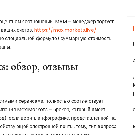
оцентном соотношении. MAM – менеджер торгует
 ваших счетов.
https://maximarkets.live/
о специальной формуле) суммарную стоимость
раны.
A
s: обзор, отзывы
имыми сервисами, полностью соответствует
мпания MaxiMarkets – брокер, который имеет
a
д), если верить инфографике, представленной на
 действующей электронной почты, тему, тип вопроса
ть скриншоты, которые могут подтвердить