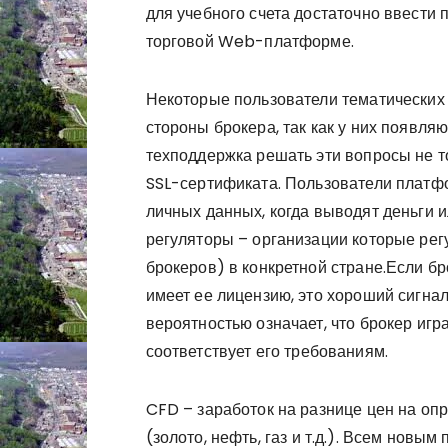
для учебного счета достаточно ввести п
торговой Web-платформе.
Некоторые пользователи тематических
стороны брокера, так как у них появля
техподдержка решать эти вопросы не т
SSL-сертификата. Пользователи платфо
личных данных, когда выводят деньги 
регуляторы – организации которые рег
брокеров) в конкретной стране.Если б
имеет ее лицензию, это хороший сигнал
вероятностью означает, что брокер иг
соответствует его требованиям.
CFD – заработок на разнице цен на оп
(золото, нефть, газ и т.д.). Всем новы