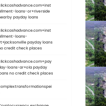
clickcashadvance.com+inst
allment-loans-or+riverside
nearby payday loans
clickcashadvance.com+inst
allment-loans-
vt+jacksonville payday loans
no credit check places
clickcashadvance.com+pay
day-loans-ar+ola payday
loans no credit check places
complextransformationspei
s
Cryptocurrency exchange