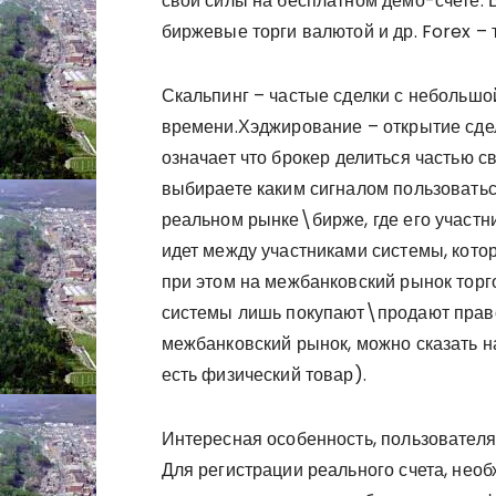
свои силы на бесплатном демо-счете. 
биржевые торги валютой и др. Forex – 
Скальпинг – частые сделки с небольшо
времени.Хэджирование – открытие сдел
означает что брокер делиться частью с
выбираете каким сигналом пользоватьс
реальном рынке\бирже, где его участн
идет между участниками системы, кото
при этом на межбанковский рынок торго
системы лишь покупают\продают право 
межбанковский рынок, можно сказать н
есть физический товар).
Интересная особенность, пользователя
Для регистрации реального счета, нео