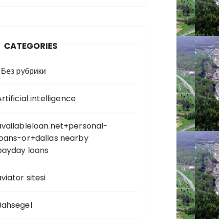
CATEGORIES
! Без рубрики
rtificial intelligence
availableloan.net+personal-
loans-or+dallas nearby
payday loans
viator sitesi
Bahsegel